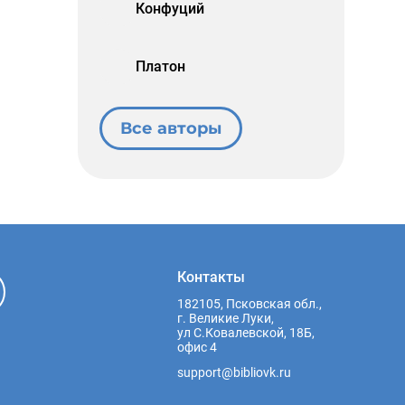
Конфуций
Платон
Все авторы
Контакты
182105, Псковская обл.,
г. Великие Луки,
ул С.Ковалевской, 18Б,
офис 4
support@bibliovk.ru