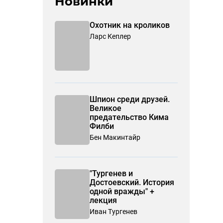
Новинки
Охотник на кроликов
Ларс Кеплер
Шпион среди друзей.
Великое
предательство Кима
Филби
Бен Макинтайр
"Тургенев и
Достоевский. История
одной вражды" +
лекция
Иван Тургенев