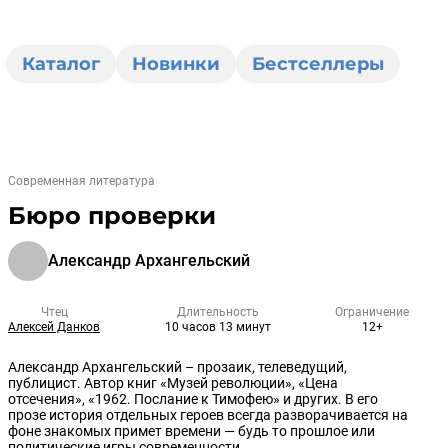
Каталог
Новинки
Бестселлеры
Современная литература
Бюро проверки
Александр Архангельский
Чтец
Длительность
Ограничение
Алексей Данков
10 часов 13 минут
12+
Александр Архангельский – прозаик, телеведущий,
публицист. Автор книг «Музей революции», «Цена
отсечения», «1962. Послание к Тимофею» и других. В его
прозе история отдельных героев всегда разворачивается на
фоне знакомых примет времени — будь то прошлое или
политические игры современности.