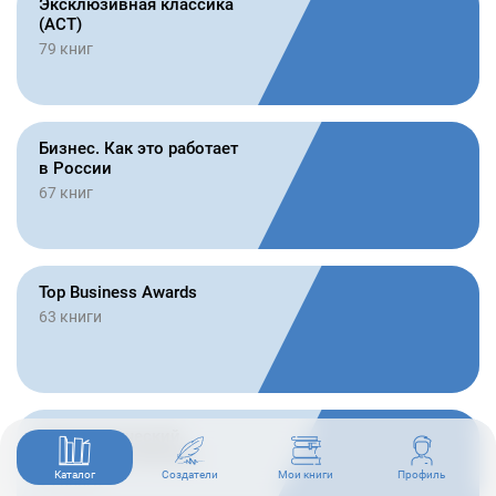
Эксклюзивная классика
(АСТ)
79 книг
Бизнес. Как это работает
в России
67 книг
Top Business Awards
63 книги
Психологический
бестселлер (Эксмо)
Каталог
Создатели
Мои книги
Профиль
54 книги