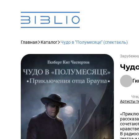
Главная
Каталог
Чудо в "Полумесяце" (спектакль)
Зарубежны
Чудо
Ги
Чте
Артисты т
«Приключ
рассказа
сочетают
нравстве
В радиос
театра и 