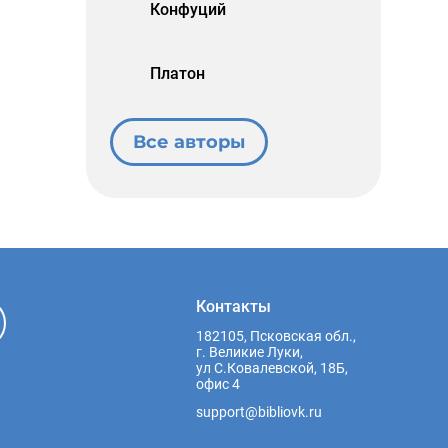
Конфуций
Платон
Все авторы
Контакты
182105, Псковская обл.,
г. Великие Луки,
ул С.Ковалевской, 18Б,
офис 4
support@bibliovk.ru