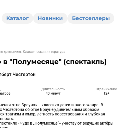
Каталог
Новинки
Бестселлеры
е детективы
Классическая литература
 в "Полумесяце" (спектакль)
лберт Честертон
ц
Длительность
Ограничение
еатров
40 минут
12+
ения отца Брауна» – классика детективного жанра. В
х Честертона об отце Брауне удивительным образом
ся трагизм и юмор, лёгкость повествования и глубокая
нность.
пектакле «Чудо в „Полумесяце“» участвуют ведущие актёры
кино.