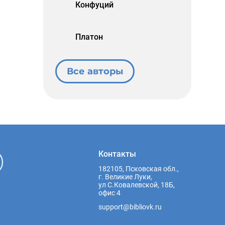
Конфуций
Платон
Все авторы
Контакты
182105, Псковская обл.,
г. Великие Луки,
ул С.Ковалевской, 18Б,
офис 4
support@bibliovk.ru