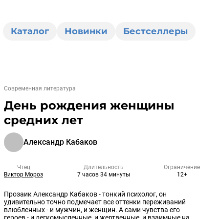
Каталог
Новинки
Бестселлеры
Современная литература
День рождения женщины
средних лет
Александр Кабаков
Чтец
Длительность
Ограничение
Виктор Мороз
7 часов 34 минуты
12+
Прозаик Александр Кабаков - тонкий психолог, он
удивительно точно подмечает все оттенки переживаний
влюбленных - и мужчин, и женщин. А сами чувства его
героев - и легкомысленные, и жертвенные, и взаимные на