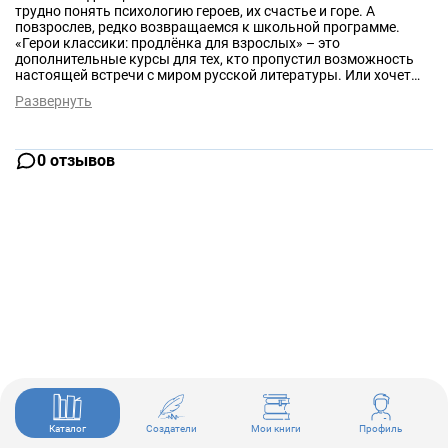
трудно понять психологию героев, их счастье и горе. А
повзрослев, редко возвращаемся к школьной программе.
«Герои классики: продлёнка для взрослых» – это
дополнительные курсы для тех, кто пропустил возможность
настоящей встречи с миром русской литературы. Или хочет
разобраться глубже, чтобы на равных говорить со своими
Развернуть
детьми, помогать им готовить уроки. Она полезна
старшеклассникам и учителям – при подготовке к сочинению,
к ЕГЭ. В этой книги оживают русские классики и множество
причудливых и драматических персонажей. Это
0 отзывов
увлекательное путешествие в литературное закулисье, в
котором мы видим, как рождаются, растут и влияют друг на
друга герои классики.
Каталог
Создатели
Мои книги
Профиль