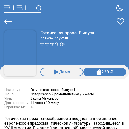
Готическая проза. Выпуск I
Алексей Апухтин
0
Демо
229 ₽
Название
Готическая проза. Выпуск I
Жанр
Исторический роман
Мистика / Ужасы
Чтец
Вадим Максимов
Длительность
11 часов 19 минут
Ограничение
16+
Готическая проза - своеобразное и неоднозначное явление
европейской предромантической литературы, зародившееся в
XVIII столетии. В жанре "таинственной", мистической прозы