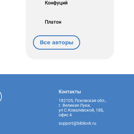
Конфуций
Платон
Все авторы
Контакты
182105, Псковская обл.,
г. Великие Луки,
ул С.Ковалевской, 18Б,
офис 4
support@bibliovk.ru