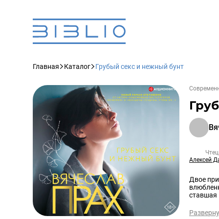
Главная
Каталог
Грубый секс и нежный бунт
Современн
Груб
Вя
Чтец
Алексей Д
Двое при
влюбленн
ставшая 
Разверн