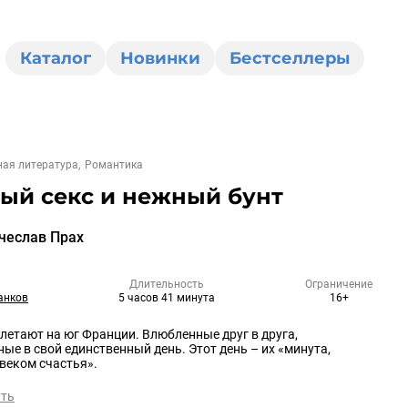
Каталог
Новинки
Бестселлеры
ая литература
Романтика
ый секс и нежный бунт
чеслав Прах
Длительность
Ограничение
анков
5 часов 41 минута
16+
летают на юг Франции. Влюбленные друг в друга,
ые в свой единственный день. Этот день – их «минута,
веком счастья».
уть