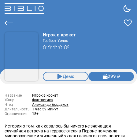
Игрок в крокет
Герберт Уэллс
0
Демо
299 ₽
Название
Игрок в крокет
Жанр
Фантастика
Чтец
Александр Бордуков
Длительность
1 час 59 минут
Ограничение
18+
История о том, как казалось бы ничего не значащая
случайная встреча на террасе отеля в Пероне поменяла
мировоззрение и жизненный уклад главного героя повести –