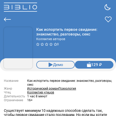
Как испортить первое свидание:
знакомство, разговоры, секс
Коллектив авторов
0
Демо
129 ₽
Название
Как испортить первое свидание: знакомство, разговоры,
секс
Жанр
Исторический роман
Психология
Чтец
Коллектив чтецов
Длительность
1 час 8 минут
Ограничение
16+
Существует минимум 10 надежных способов сделать так,
чтобы первое свидание стало последним. Но если вы хотите