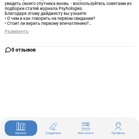
увидеть своего спутника вновь - воспользуйтесь советами из
подборки статей журнала Psyhologies.
Благодаря этому дайджесту вы узнаете:
• О чем и как говорить на первом свидании?
• Стоит ли верить первому впечатлению?
• Допустим ли секс на первом свидании?
Развернуть
• Как понять, что он(а) вам подходит?
0 отзывов
Каталог
Создатели
Мои книги
Профиль