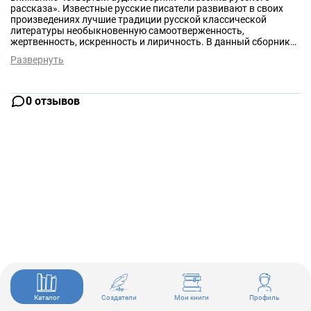
рассказа». Известные русские писатели развивают в своих
произведениях лучшие традиции русской классической
литературы необыкновенную самоотверженность,
жертвенность, искренность и лиричность. В данный сборник
вошли аудиоверсии следующих произведений: Орест
Развернуть
Михайлович Сомов «Русалка»; Владимир Алексеевич
Гиляровский «Москва и москвичи» (Хитровка); Викентий
Викентьевич Вересаев «На эстраде», «В глуши»; Максим
Горький «Гривенник», «Женщина»; Алексей Силыч Новиков-
0 отзывов
Прибой «У дальних берегов»; Иван Алексеевич Бунин «Генрих»;
Евгений Иванович Замятин «Церковь Божия, «Глаза» ; Артем
Веселый «Босая правда», «Осеннее» ©&℗ ИП Воробьев; ©&℗
ИД СОЮЗ
Каталог
Создатели
Мои книги
Профиль