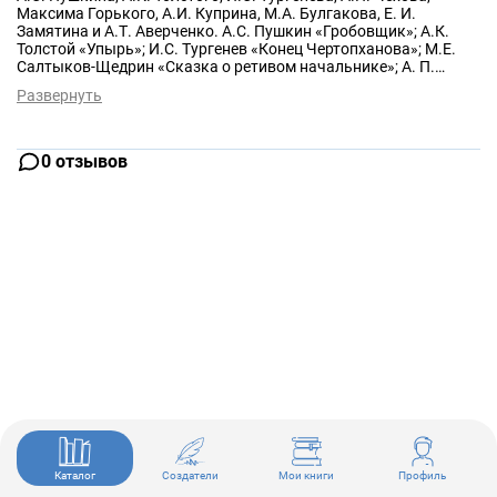
Максима Горького, А.И. Куприна, М.А. Булгакова, Е. И.
Замятина и А.Т. Аверченко. А.С. Пушкин «Гробовщик»; А.К.
Толстой «Упырь»; И.С. Тургенев «Конец Чертопханова»; М.Е.
Салтыков-Щедрин «Сказка о ретивом начальнике»; А. П.
Чехов «Глупый француз»; М. Горький «Макар Чудра»; А.И.
Развернуть
Куприн «Барбос и Жулька»; А.Т. Аверченко «Знаток женского
сердца»; Е.И. Замятин «Арапы»; М.А. Булгаков «Вьюга»; Л.Ю.
Грабарь «Жемчуга от Тет-а-Тета». ©&℗ ИП Воробьев; ©&℗ ИД
СОЮЗ
0 отзывов
Каталог
Создатели
Мои книги
Профиль