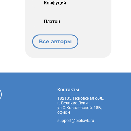
Конфуций
Платон
Все авторы
Контакты
182105, Псковская обл.,
г. Великие Луки,
ул С.Ковалевской, 18Б,
офис 4
support@bibliovk.ru