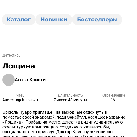
Каталог
Новинки
Бестселлеры
Детективы
Лощина
Агата Кристи
Чтец
Длительность
Ограничение
Александр Клюквин
7 часов 43 минуты
16+
Эркюль Пуаро приглашен на выходные отдохнуть в
поместье своей знакомой, леди Энкейтлл, носящее название
«Лощина». Прибыв на место, детектив видит удивительную
скульптурную композицию, созданную, казалось бы,
специально к его приезду. Доктор Кристоу живописно
лежит в луже красной краски, его жена Герда стоит над ним