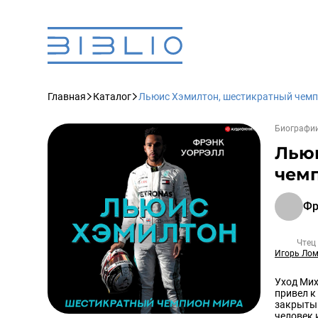
Главная
Каталог
Льюис Хэмилтон, шестикратный чемп
Биографи
Лью
чем
Фр
Чтец
Игорь Ло
Уход Мих
привел к
закрытый
человек 