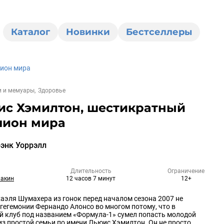
Каталог
Новинки
Бестселлеры
ион мира
и и мемуары
Здоровье
ис Хэмилтон, шестикратный
пион мира
энк Уоррэлл
Длительность
Ограничение
макин
12 часов 7 минут
12+
аэля Шумахера из гонок перед началом сезона 2007 не
 гегемонии Фернандо Алонсо во многом потому, что в
 клуб под названием «Формула-1» сумел попасть молодой
из простой семьи по имени Льюис Хэмилтон. Он не просто