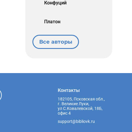
Конфуций
Платон
Все авторы
Контакты
182105, Псковская обл.,
г. Великие Луки,
ул С.Ковалевской, 18Б,
офис 4
support@bibliovk.ru