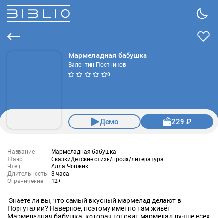
Мармеладная бабушка
Валентин Постников
0
Демо
229 ₽
Название
Мармеладная бабушка
Жанр
Сказки
Детские стихи/проза/литература
Чтец
Алла Човжик
Длительность
3 часа
Ограничение
12+
Знаете ли вы, что самый вкусный мармелад делают в
Португалии? Наверное, поэтому именно там живёт
Мармеладная бабушка, которая готовит мармелад лучше всех