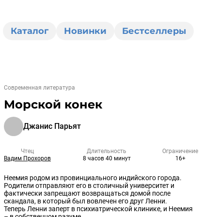
Каталог
Новинки
Бестселлеры
Современная литература
Морской конек
Джанис Парьят
Чтец
Длительность
Ограничение
Вадим Прохоров
8 часов 40 минут
16+
Неемия родом из провинциального индийского города.
Родители отправляют его в столичный университет и
фактически запрещают возвращаться домой после
скандала, в который был вовлечен его друг Ленни.
Теперь Ленни заперт в психиатрической клинике, и Неемия
– в собственном разуме.