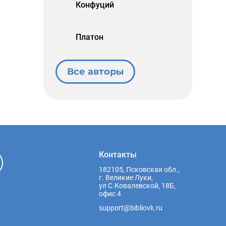
Конфуций
Платон
Все авторы
Контакты
182105, Псковская обл.,
г. Великие Луки,
ул С.Ковалевской, 18Б,
офис 4
support@bibliovk.ru