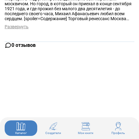
москвичом. Но город, в который он приехал в конце сентября
1921 года, и где прожил без малого два десятилетия - до
последнего своего часа, Михаил Афанасьевич любил всем
сердцем. [spoiler=Содержание] Торговый ренессанс Москва
краснокаменная Столица в блокноте В школе городка III
Развернуть
Интернационала 1-ая детская коммуна Сорок сороков Под
стеклянным небом Московские сцены Бенефис лорда Керзона
Шансон д'этэ День нашей жизни Золотистый город Часы
жизни и смерти Воспоминание Москва 20-х годов [/spoiler]
0 отзывов
Каталог
Создатели
Мои книги
Профиль