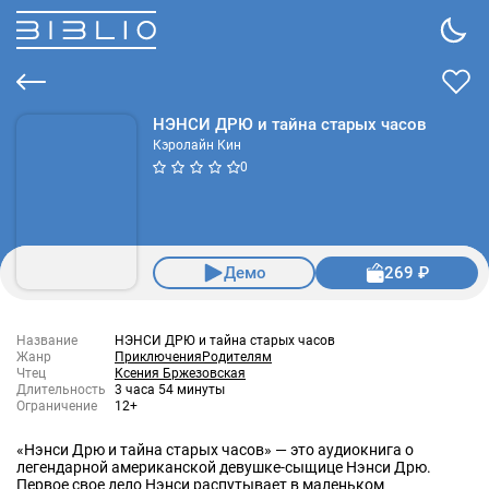
НЭНСИ ДРЮ и тайна старых часов
Кэролайн Кин
0
Демо
269 ₽
Название
НЭНСИ ДРЮ и тайна старых часов
Жанр
Приключения
Родителям
Чтец
Ксения Бржезовская
Длительность
3 часа 54 минуты
Ограничение
12+
«Нэнси Дрю и тайна старых часов» — это аудиокнига о
легендарной американской девушке-сыщице Нэнси Дрю.
Первое свое дело Нэнси распутывает в маленьком