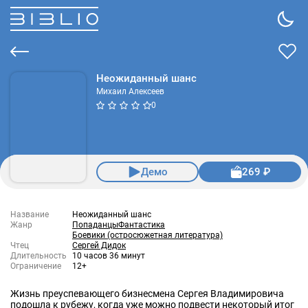
Неожиданный шанс
Михаил Алексеев
0
Демо
269 ₽
Название
Неожиданный шанс
Жанр
Попаданцы
Фантастика
Боевики (остросюжетная литература)
Чтец
Сергей Дидок
Длительность
10 часов 36 минут
Ограничение
12+
Жизнь преуспевающего бизнесмена Сергея Владимировича
подошла к рубежу, когда уже можно подвести некоторый итог