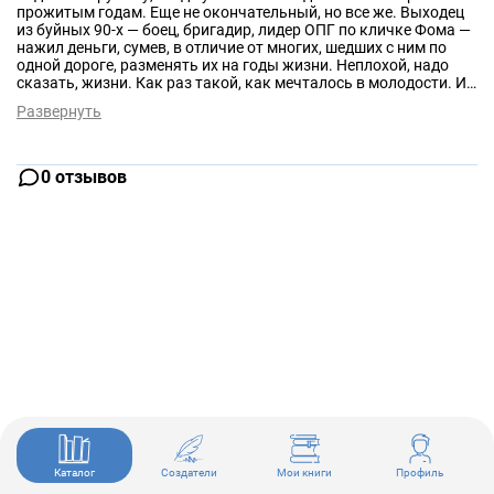
прожитым годам. Еще не окончательный, но все же. Выходец
из буйных 90-х — боец, бригадир, лидер ОПГ по кличке Фома —
нажил деньги, сумев, в отличие от многих, шедших с ним по
одной дороге, разменять их на годы жизни. Неплохой, надо
сказать, жизни. Как раз такой, как мечталось в молодости. И
все же где-то в глубине души Фома, как и большинство людей,
Развернуть
с горечью осознавал, как все быстрее уходит время, и мог
признаться себе, что отдал бы все, чтобы вернуть молодость.
Но увы! Человеку невозможно повернуть реку жизни вспять.
Так принято считать.
0 отзывов
Каталог
Создатели
Мои книги
Профиль