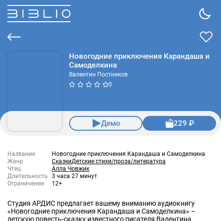
Новогодние приключения Карандаша и
Самоделкина
Валентин Постников
0
Демо
229 ₽
Название
Новогодние приключения Карандаша и Самоделкина
Жанр
Сказки
Детские стихи/проза/литература
Чтец
Алла Човжик
Длительность
3 часа 27 минут
Ограничение
12+
Студия АРДИС предлагает вашему вниманию аудиокнигу
«Новогодние приключения Карандаша и Самоделкина» –
детскую повесть-сказку известного писателя Валентина