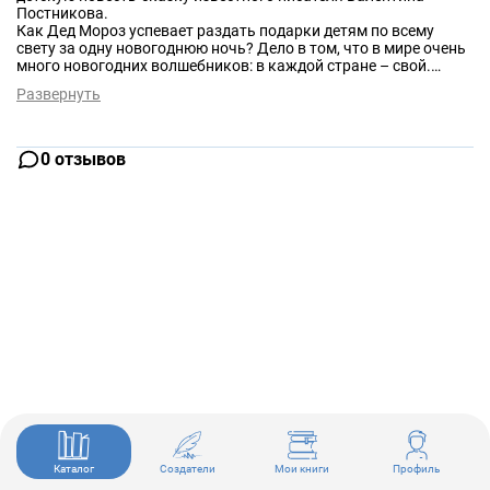
Постникова.
Как Дед Мороз успевает раздать подарки детям по всему
свету за одну новогоднюю ночь? Дело в том, что в мире очень
много новогодних волшебников: в каждой стране – свой.
Однажды злодей Злобус-Микробус захотел помешать
Развернуть
новогодним волшебникам раздавать подарки. Волшебники ни
за что не справились бы, но два знаменитых маленьких
человечка – художник Карандаш и мастер Самоделкин –
вовремя пришли им на помощь.
0 отзывов
Каталог
Создатели
Мои книги
Профиль