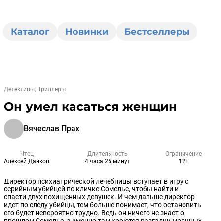
Каталог
Новинки
Бестселлеры
Детективы
Триллеры
Он умел касаться женщин
Вячеслав Прах
Чтец
Длительность
Ограничение
Алексей Данков
4 часа 25 минут
12+
Директор психиатрической лечебницы вступает в игру с
серийным убийцей по кличке Сомелье, чтобы найти и
спасти двух похищенных девушек. И чем дальше директор
идет по следу убийцы, тем больше понимает, что остановить
его будет невероятно трудно. Ведь он ничего не знает о
прошлом Сомелье, а именно там кроются разгадки мрачных