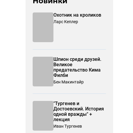
Новинки
Охотник на кроликов
Ларс Кеплер
Шпион среди друзей.
Великое
предательство Кима
Филби
Бен Макинтайр
"Тургенев и
Достоевский. История
одной вражды" +
лекция
Иван Тургенев