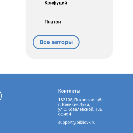
Конфуций
Платон
Все авторы
Контакты
182105, Псковская обл.,
г. Великие Луки,
ул С.Ковалевской, 18Б,
офис 4
support@bibliovk.ru