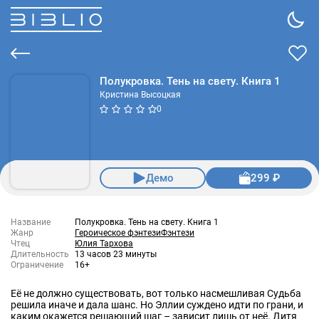
Полукровка. Тень на свету. Книга 1
Кристина Высоцкая
0
Демо
299 ₽
Название
Полукровка. Тень на свету. Книга 1
Жанр
Героическое фэнтези
Фэнтези
Чтец
Юлия Тархова
Длительность
13 часов 23 минуты
Ограничение
16+
Её не должно существовать, вот только насмешливая Судьба
решила иначе и дала шанс. Но Эллии суждено идти по грани, и
каким окажется решающий шаг – зависит лишь от неё. Дитя