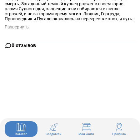
смерть. Загадочный темный кузнец разжег в своем горне
пламя Судного дня, зловещие тени собираются в школе
стражей, и не за горами время могил. Людвиг, Гертруда,
Проповедник и Пугало оказались на перекрестке эпох, и путь,
который они вынуждены выбрать, ведет их к гибели.
Развернуть
0 отзывов
Каталог
Создатели
Мои книги
Профиль