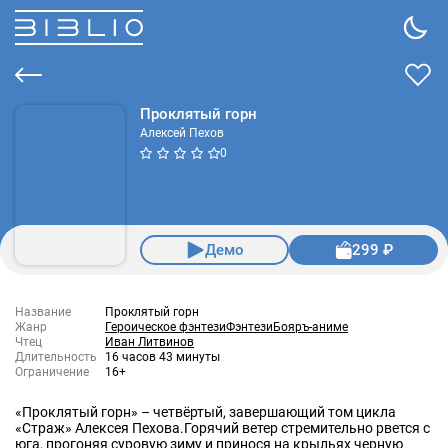
Проклятый горн
Алексей Пехов
0
Демо
299 ₽
Название
Проклятый горн
Жанр
Героическое фэнтези
Фэнтези
Бояръ-аниме
Чтец
Иван Литвинов
Длительность
16 часов 43 минуты
Ограничение
16+
«Проклятый горн» – четвёртый, завершающий том цикла
«Страж» Алексея Пехова.Горячий ветер стремительно рвется с
юга, прогоняя суровую зиму и принося на крыльях черную