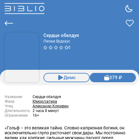
Сердце обалдуя
Пелам Вудхаус
0
Демо
379 ₽
Название
Сердце обалдуя
Жанр
Юмор/сатира
Чтец
Александр Клюквин
Длительность
2 часа 8 минут
Ограничение
16+
«Гольф – это великая тайна. Словно капризная богиня, он
исключительно глупо расточает свои дары. Мы постоянно
видим, как крепкие, сильные мужчины пасуют перед