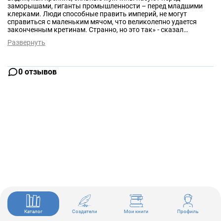
заморышами, гиганты промышленности – перед младшими
клерками. Люди способные править империй, не могут
справиться с маленьким мячом, что великолепно удается
законченным кретинам. Странно, но это так» - сказал
старейший член клуба гольфистов, сидя в своем любимом
Развернуть
кресле на террасе. В этом сборнике вас ждут четыре рассказа
«Старейшины» о судьбах людей, которые позволили гольфу
«въесться в их души, как какому-то злокачественному
новообразованию». Ну, и как вы уже, наверное, догадались, в
0 отзывов
случае с Вудхаусом игра истинных джентльменов и
утонченных леди в его историях приобретает элементы
увлекательной комедии полной интриг, авантюр и любовных
приключений.
Каталог
Создатели
Мои книги
Профиль