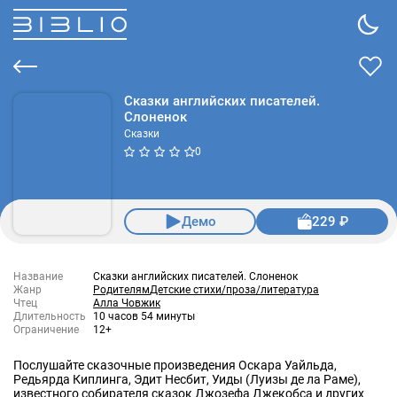
Сказки английских писателей.
Слоненок
Сказки
0
Демо
229 ₽
Название
Сказки английских писателей. Слоненок
Жанр
Родителям
Детские стихи/проза/литература
Чтец
Алла Човжик
Длительность
10 часов 54 минуты
Ограничение
12+
Послушайте сказочные произведения Оскара Уайльда,
Редьярда Киплинга, Эдит Несбит, Уиды (Луизы де ла Раме),
известного собирателя сказок Джозефа Джекобса и других