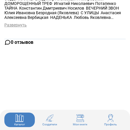
ДОМОРОЩЕННЫЙ ТРЕФ Игнатий Николаевич Потапенко
ТАЙНА Константин Дмитриевич Носилов ВЕЧЕРНИЙ ЗВОН
Юлия Ивановна Безродная (Яковлева) С УЛИЦЫ Анастасия
Алексеевна Вербицкая НАДЕНЬКА Любовь Яковлевна
Гуревич ЖИВЫЕ ЦВЕТЫ О. Н. Ольнем (Варвара Николаевна
Развернуть
Цеховская) ТИХИЙ УГОЛ Анатолий Васильевич Луначарский
КРЫЛЬЯ Виктор Васильевич Муйжель ПРОКЛЯТИЕ
0 отзывов
Каталог
Создатели
Мои книги
Профиль