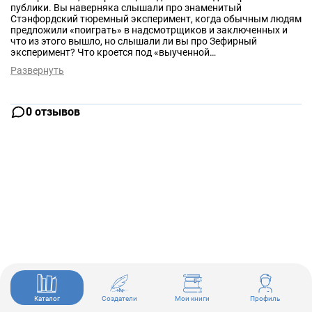
публики. Вы наверняка слышали про знаменитый
Стэнфордский тюремный эксперимент, когда обычным людям
предложили «поиграть» в надсмотрщиков и заключенных и
что из этого вышло, но слышали ли вы про Зефирный
эксперимент? Что кроется под «выученной
беспомощностью»? Знаете ли вы, почему животные массово
Развернуть
погибают в идеальных условиях жизни? Прочитав про
эксперимент о белом медведе, сможете ли не думать об этом?
А растить ребенка вместе с обезьяной?
0 отзывов
Каталог
Создатели
Мои книги
Профиль