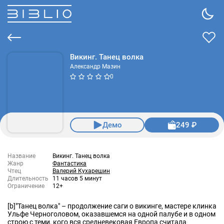
Викинг. Танец волка
Александр Мазин
0
Демо
249 ₽
Название
Викинг. Танец волка
Жанр
Фантастика
Чтец
Валерий Кухарешин
Длительность
11 часов 5 минут
Ограничение
12+
[b]"Танец волка" – продолжение саги о викинге, мастере клинка
Ульфе Черноголовом, оказавшемся на одной палубе и в одном
строю с теми, кого вся средневековая Европа считала