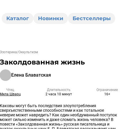
Каталог
Новинки
Бестселлеры
Эзотерика/Оккультизм
Заколдованная жизнь
Елена Блаватская
Чтец
Длительность
Ограничение
Мила Шварц
2 часа 10 минут
16+
Каковы могут быть последствия злоупотребления
сверхъестественными способностями и как тотальное
неверие может навредить? Как один необдуманный поступок
может сильно изменить и даже сломать жизнь человека? В
повести «Заколдованная жизнь» русская писательница и
знаток оккультных наук Е. П. Блаватская рассказывает нам