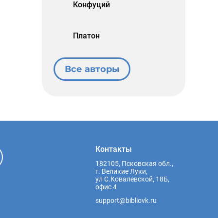
Конфуций
Платон
Все авторы
Контакты
182105, Псковская обл.,
г. Великие Луки,
ул С.Ковалевской, 18Б,
офис 4
support@bibliovk.ru