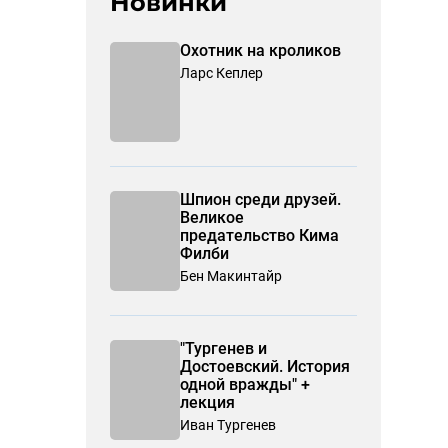
Новинки
Охотник на кроликов
Ларс Кеплер
Шпион среди друзей.
Великое
предательство Кима
Филби
Бен Макинтайр
"Тургенев и
Достоевский. История
одной вражды" +
лекция
Иван Тургенев