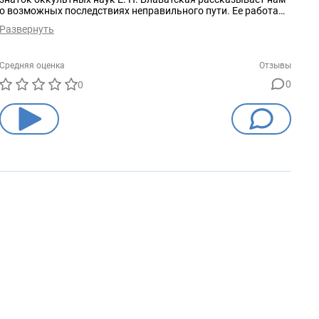
о возможных последствиях неправильного пути. Ее работа
заставляет задуматься о вопросах раскрытия
Развернуть
сверхъестественных способностей, тайнах сновидений,
парапсихологии и сознания.
Средняя оценка
Отзывы
0
0