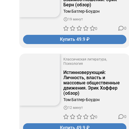
Берн (обзор)
Том Батлер-Боудон
19 минут
0
0
Купить 49.9 ₽
Классическая литература
Психология
Истинноверующий:
Личность, власть и
массовые общественные
движения. Эрик Хоффер
(обзор)
Том Батлер-Боудон
12 минут
0
0
Купить 49.9 ₽