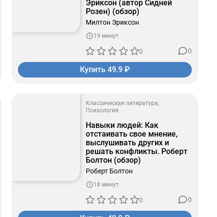
Эриксон (автор Сидней
Розен) (обзор)
Милтон Эриксон
19 минут
0
0
Купить 49.9 ₽
Классическая литература
Психология
Навыки людей: Как
отстаивать свое мнение,
выслушивать других и
решать конфликты. Роберт
Болтон (обзор)
Роберт Болтон
18 минут
0
0