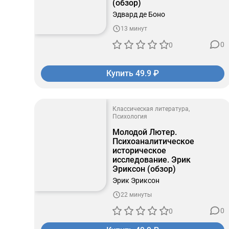
(обзор)
Эдвард де Боно
13 минут
0
0
Купить 49.9 ₽
Классическая литература
Психология
Молодой Лютер.
Психоаналитическое
историческое
исследование. Эрик
Эриксон (обзор)
Эрик Эриксон
22 минуты
0
0