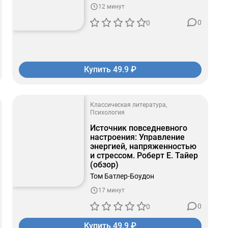
12 минут
0
0
Купить 49.9 ₽
Классическая литература
Психология
Источник повседневного
настроения: Управление
энергией, напряженностью
и стрессом. Роберт Е. Тайер
(обзор)
Том Батлер-Боудон
17 минут
0
0
Купить 49.9 ₽