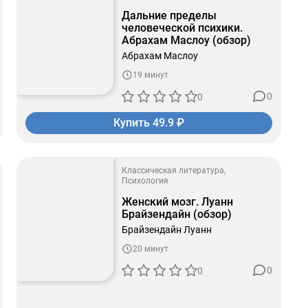
Дальние пределы
человеческой психики.
Абрахам Маслоу (обзор)
Абрахам Маслоу
19 минут
0
0
Купить 49.9 ₽
Классическая литература
Психология
Женский мозг. Луанн
Брайзендайн (обзор)
Брайзендайн Луанн
20 минут
0
0