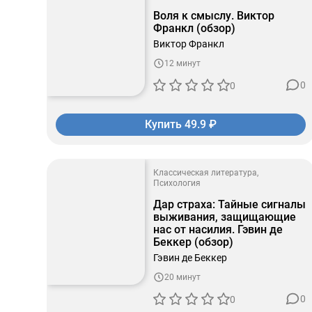
Воля к смыслу. Виктор
Франкл (обзор)
Виктор Франкл
12 минут
0
0
Купить 49.9 ₽
Классическая литература
Психология
Дар страха: Тайные сигналы
выживания, защищающие
нас от насилия. Гэвин де
Беккер (обзор)
Гэвин де Беккер
20 минут
0
0