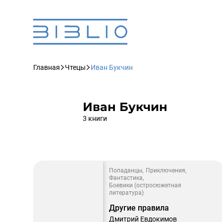
Главная
Чтецы
Иван Букчин
Иван Букчин
3 книги
Попаданцы
Приключения
Фантастика
Боевики (остросюжетная
литература)
Другие правила
Дмитрий Евдокимов