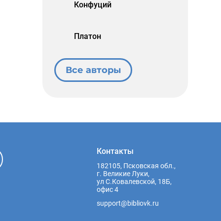
Конфуций
Платон
Все авторы
Контакты
182105, Псковская обл.,
г. Великие Луки,
ул С.Ковалевской, 18Б,
офис 4
support@bibliovk.ru