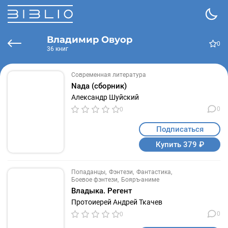
Владимир Овуор
0
36 книг
Современная литература
Nада (сборник)
Александр Шуйский
0
0
Подписаться
Купить 379 ₽
Попаданцы
Фэнтези
Фантастика
Боевое фэнтези
Бояръ-аниме
Владыка. Регент
Протоиерей Андрей Ткачев
0
0