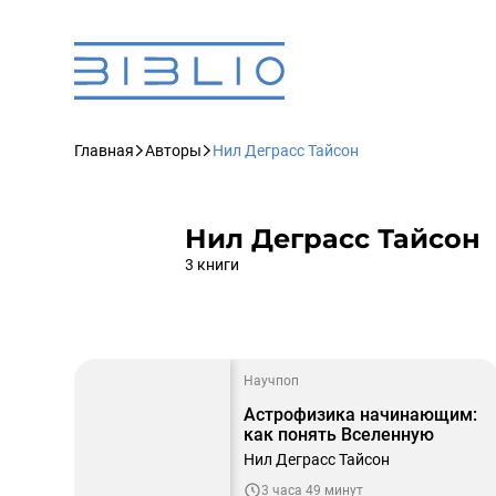
Главная
Авторы
Нил Деграсс Тайсон
Нил Деграсс Тайсон
3 книги
Научпоп
Астрофизика начинающим:
как понять Вселенную
Нил Деграсс Тайсон
3 часа 49 минут