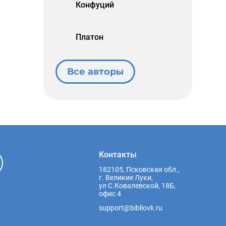
Конфуций
Платон
Все авторы
Контакты
182105, Псковская обл.,
г. Великие Луки,
ул С.Ковалевской, 18Б,
офис 4
support@bibliovk.ru