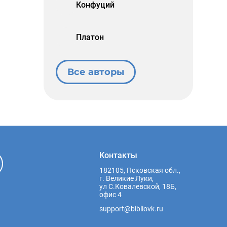
Конфуций
Платон
Все авторы
Контакты
182105, Псковская обл.,
г. Великие Луки,
ул С.Ковалевской, 18Б,
офис 4
support@bibliovk.ru