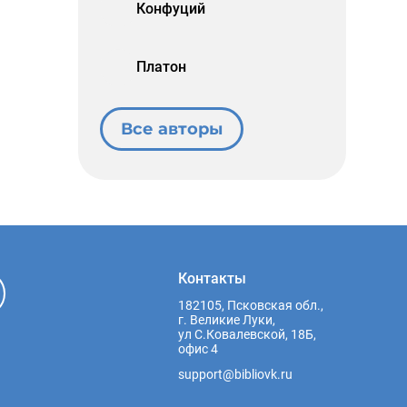
Конфуций
Платон
Все авторы
Контакты
182105, Псковская обл.,
г. Великие Луки,
ул С.Ковалевской, 18Б,
офис 4
support@bibliovk.ru