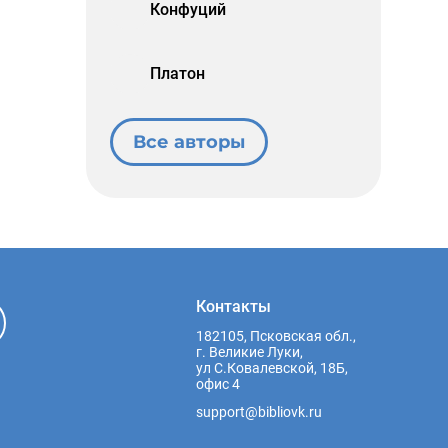
Конфуций
Платон
Все авторы
Контакты
182105, Псковская обл.,
г. Великие Луки,
ул С.Ковалевской, 18Б,
офис 4
support@bibliovk.ru