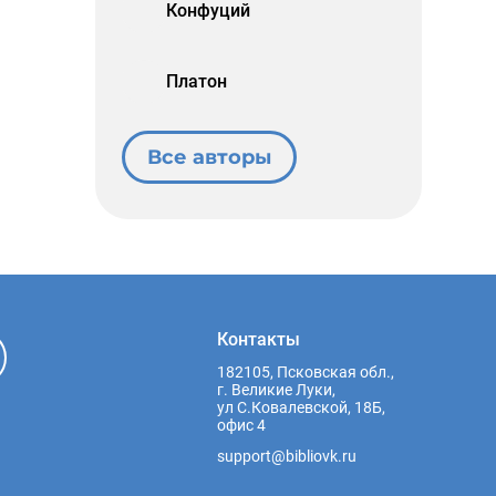
Конфуций
Платон
Все авторы
Контакты
182105, Псковская обл.,
г. Великие Луки,
ул С.Ковалевской, 18Б,
офис 4
support@bibliovk.ru