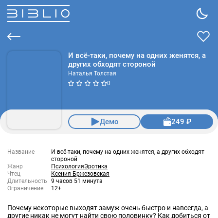
И всё-таки, почему на одних женятся, а
других обходят стороной
Наталья Толстая
0
Демо
249 ₽
Название
И всё-таки, почему на одних женятся, а других обходят
стороной
Жанр
Психология
Эротика
Чтец
Ксения Бржезовская
Длительность
9 часов 51 минута
Ограничение
12+
Почему некоторые выходят замуж очень быстро и навсегда, а
другие никак не могут найти свою половинку? Как добиться от