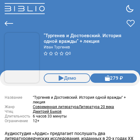
"Тургенев и Достоевский. История
одной вражды" + лекция
Иван Тургенев
0
Демо
279 ₽
Название
"Тургенев и Достоевский. История одной вражды" +
лекция
Жанр
Современная литература
Литература 20 века
Чтец
Дмитрий Быков
Длительность
6 часов 33 минуты
Ограничение
12+
Аудиостудия «Ардис» предлагает послушать два
литературоведческих исследования, изданных в 20-х годах XX