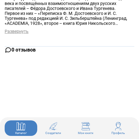
века и посвящённых взаимоотношениям двух русских
писателей – Фёдора Достоевского и Ивана Тургенева.
Первое из них – «Переписка Ф. М. Достоевского и И. С.
Тургенева» под редакцией И. С. Зильберштейна (Ленинград,
«ACADEMIA, 1928», второе – книга Юрия Никольского
«Тургенев и Достоевский. История одной вражды»,
Развернуть
опубликованная в Болгарии в 1921 году.
0 отзывов
Каталог
Создатели
Мои книги
Профиль