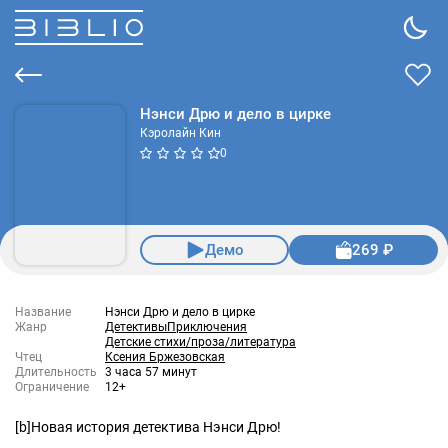
Нэнси Дрю и дело в цирке
Кэролайн Кин
0
Демо
269 ₽
Название
Нэнси Дрю и дело в цирке
Жанр
Детективы
Приключения
Детские стихи/проза/литература
Чтец
Ксения Бржезовская
Длительность
3 часа 57 минут
Ограничение
12+
[b]Новая история детектива Нэнси Дрю!