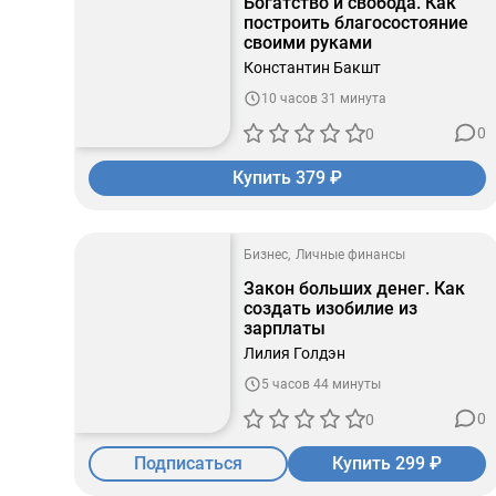
Богатство и свобода. Как
построить благосостояние
своими руками
Константин Бакшт
10 часов 31 минута
0
0
Купить 379 ₽
Бизнес
Личные финансы
Закон больших денег. Как
создать изобилие из
зарплаты
Лилия Голдэн
5 часов 44 минуты
0
0
Подписаться
Купить 299 ₽