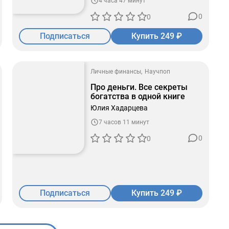
4 часа 47 минут
0
0
Подписаться
Купить 249 ₽
Личные финансы
Научпоп
Про деньги. Все секреты
богатства в одной книге
Юлия Хадарцева
7 часов 11 минут
0
0
Подписаться
Купить 249 ₽