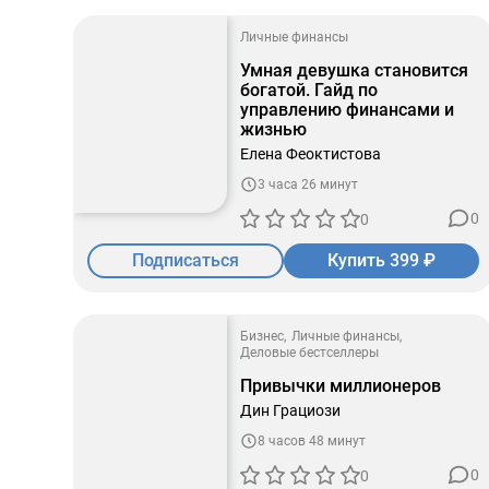
Личные финансы
Умная девушка становится
богатой. Гайд по
управлению финансами и
жизнью
Елена Феоктистова
3 часа 26 минут
0
0
Подписаться
Купить 399 ₽
Бизнес
Личные финансы
Деловые бестселлеры
Привычки миллионеров
Дин Грациози
8 часов 48 минут
0
0