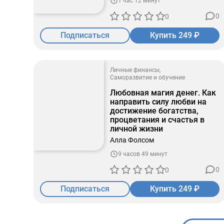
1 час 12 минут
0
0
Подписаться
Купить 249 ₽
Личные финансы
Саморазвитие и обучение
Любовная магия денег. Как
направить силу любви на
достижение богатства,
процветания и счастья в
личной жизни
Алла Фолсом
9 часов 49 минут
0
0
Подписаться
Купить 249 ₽