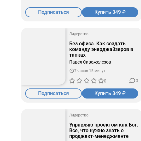
Подписаться
Купить 349 ₽
Лидерство
Без офиса. Как создать
команду энерджайзеров в
тапках
Павел Сивожелезов
7 часов 15 минут
0
0
Подписаться
Купить 349 ₽
Лидерство
Управляю проектом как Бог.
Все, что нужно знать о
проджект-менеджменте