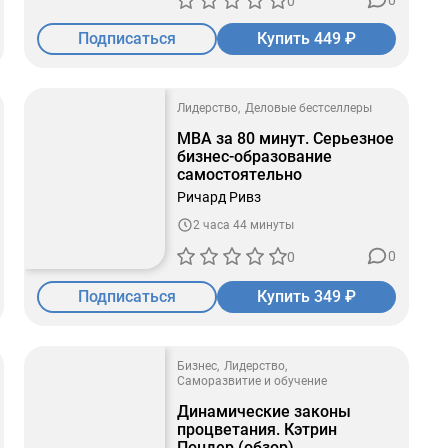
0
0
Подписаться
Купить 449 ₽
Лидерство
Деловые бестселлеры
MBA за 80 минут. Серьезное
бизнес-образование
самостоятельно
Ричард Ривз
2 часа 44 минуты
0
0
Подписаться
Купить 349 ₽
Бизнес
Лидерство
Саморазвитие и обучение
Динамические законы
процветания. Кэтрин
Пондер (обзор)