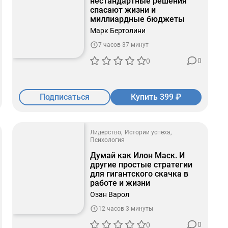
нестандартные решения
спасают жизни и
миллиардные бюджеты
Марк Бертолини
7 часов 37 минут
0
0
Подписаться
Купить 399 ₽
Лидерство
Истории успеха
Психология
Думай как Илон Маск. И
другие простые стратегии
для гигантского скачка в
работе и жизни
Озан Варол
12 часов 3 минуты
0
0