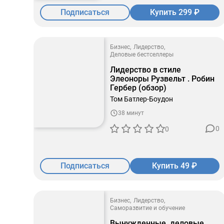
Подписаться
Купить 299 ₽
Бизнес
Лидерство
Деловые бестселлеры
Лидерство в стиле
Элеоноры Рузвельт . Робин
Гербер (обзор)
Том Батлер-Боудон
38 минут
0
0
Подписаться
Купить 49 ₽
Бизнес
Лидерство
Саморазвитие и обучение
Вынужденные, деловые,