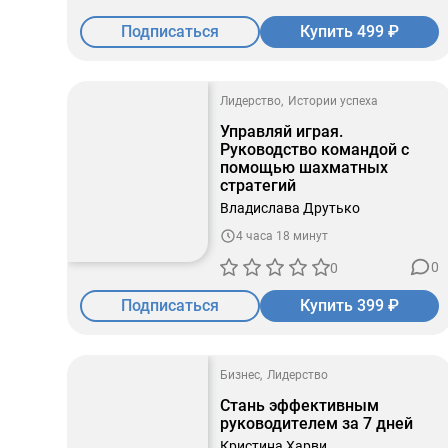
Подписаться
Купить 499 ₽
Лидерство
Истории успеха
Управляй играя.
Руководство командой с
помощью шахматных
стратегий
Владислава Друтько
4 часа 18 минут
0
0
Подписаться
Купить 399 ₽
Бизнес
Лидерство
Стань эффективным
руководителем за 7 дней
Кристина Харви