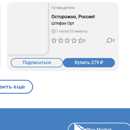
Путеводители
Осторожно, Россия!
Штефан Орт
7 часов 53 минуты
0
0
Подписаться
Купить 279 ₽
зить еще
Play Market