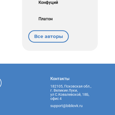
Конфуций
Платон
Все авторы
Контакты
182105, Псковская обл.,
г. Великие Луки,
ул С.Ковалевской, 18Б,
офис 4
support@bibliovk.ru