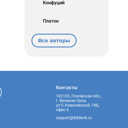
Конфуций
Платон
Все авторы
Контакты
182105, Псковская обл.,
г. Великие Луки,
ул С.Ковалевской, 18Б,
офис 4
support@bibliovk.ru