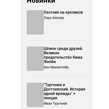
Новинки
Охотник на кроликов
Ларс Кеплер
Шпион среди друзей.
Великое
предательство Кима
Филби
Бен Макинтайр
"Тургенев и
Достоевский. История
одной вражды" +
лекция
Иван Тургенев