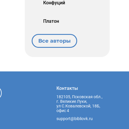
Конфуций
Платон
Все авторы
Контакты
182105, Псковская обл.,
г. Великие Луки,
ул С.Ковалевской, 18Б,
офис 4
support@bibliovk.ru