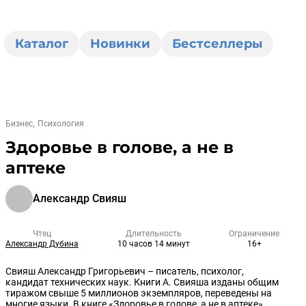
Каталог
Новинки
Бестселлеры
Бизнес
Психология
Здоровье в голове, а не в
аптеке
Александр Свияш
Чтец
Длительность
Ограничение
Александр Дубина
10 часов 14 минут
16+
Свияш Александр Григорьевич – писатель, психолог,
кандидат технических наук. Книги А. Свияша изданы общим
тиражом свыше 5 миллионов экземпляров, переведены на
многие языки. В книге «Здоровье в голове, а не в аптеке»