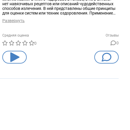
нет навязчивых рецептов или описаний чудодейственных
способов излечения. В ней представлены общие принципы
для оценки систем или техник оздоровления. Применение
этих принципов дает возможность каждому человеку
Развернуть
осознать, что больше всего подходит именно ему. Эта книга
поможет вам понять, откуда берутся болезни, каким
образом вы сами создали себе то здоровье, которое имеете
Средняя оценка
Отзывы
сегодня. Путь для возвращения красоты и молодости автор
предлагает искать в голове, а не в аптеке!
0
0