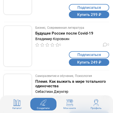
Подписаться
Купить 299 ₽
Бизнес
Современная литература
Будущее России после Covid-19
Владимир Коровкин
0
0
Подписаться
Купить 249 ₽
Саморазвитие и обучение
Психология
Племя. Как выжить в мире тотального
одиночества
Себастиан Джунгер
0
0
Подписаться
Каталог
Создатели
Мои книги
Профиль